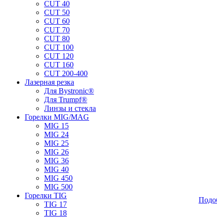
CUT 40
CUT 50
CUT 60
CUT 70
CUT 80
CUT 100
CUT 120
CUT 160
CUT 200-400
Лазерная резка
Для Bystronic®
Для Trumpf®
Линзы и стекла
Горелки MIG/MAG
MIG 15
MIG 24
MIG 25
MIG 26
MIG 36
MIG 40
MIG 450
MIG 500
Горелки TIG
Подо
TIG 17
TIG 18