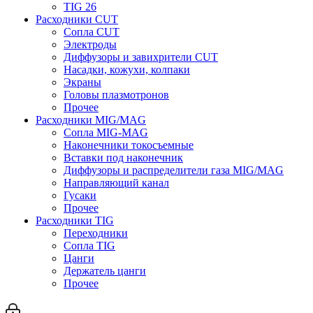
TIG 26
Расходники CUT
Сопла CUT
Электроды
Диффузоры и завихрители CUT
Насадки, кожухи, колпаки
Экраны
Головы плазмотронов
Прочее
Расходники MIG/MAG
Сопла MIG-MAG
Наконечники токосъемные
Вставки под наконечник
Диффузоры и распределители газа MIG/MAG
Направляющий канал
Гусаки
Прочее
Расходники TIG
Переходники
Сопла TIG
Цанги
Держатель цанги
Прочее