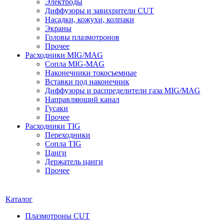
Электроды
Диффузоры и завихрители CUT
Насадки, кожухи, колпаки
Экраны
Головы плазмотронов
Прочее
Расходники MIG/MAG
Сопла MIG-MAG
Наконечники токосъемные
Вставки под наконечник
Диффузоры и распределители газа MIG/MAG
Направляющий канал
Гусаки
Прочее
Расходники TIG
Переходники
Сопла TIG
Цанги
Держатель цанги
Прочее
Каталог
Плазмотроны CUT