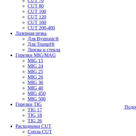
CUT 70
CUT 80
CUT 100
CUT 120
CUT 160
CUT 200-400
Лазерная резка
Для Bystronic®
Для Trumpf®
Линзы и стекла
Горелки MIG/MAG
MIG 15
MIG 24
MIG 25
MIG 26
MIG 36
MIG 40
MIG 450
MIG 500
Горелки TIG
Подо
TIG 17
TIG 18
TIG 26
Расходники CUT
Сопла CUT