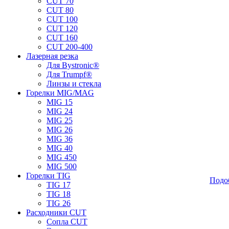
CUT 70
CUT 80
CUT 100
CUT 120
CUT 160
CUT 200-400
Лазерная резка
Для Bystronic®
Для Trumpf®
Линзы и стекла
Горелки MIG/MAG
MIG 15
MIG 24
MIG 25
MIG 26
MIG 36
MIG 40
MIG 450
MIG 500
Горелки TIG
Подо
TIG 17
TIG 18
TIG 26
Расходники CUT
Сопла CUT