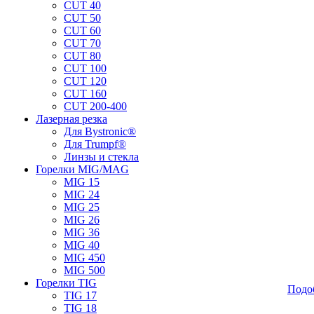
CUT 40
CUT 50
CUT 60
CUT 70
CUT 80
CUT 100
CUT 120
CUT 160
CUT 200-400
Лазерная резка
Для Bystronic®
Для Trumpf®
Линзы и стекла
Горелки MIG/MAG
MIG 15
MIG 24
MIG 25
MIG 26
MIG 36
MIG 40
MIG 450
MIG 500
Горелки TIG
Подо
TIG 17
TIG 18