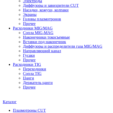
Электроды
Диффузоры и завихрители CUT
Насадки, кожухи, колпаки
Экраны
Головы плазмотронов
Прочее
Расходники MIG/MAG
Сопла MIG-MAG
Наконечники токосъемные
Вставки под наконечник
Диффузоры и распределители газа MIG/MAG
Направляющий канал
Гусаки
Прочее
Расходники TIG
Переходники
Сопла TIG
Цанги
Держатель цанги
Прочее
Каталог
Плазмотроны CUT