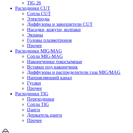
TIG 26
Расходники CUT
Сопла CUT
Электроды
Диффузоры и завихрители CUT
Насадки, кожухи, колпаки
Экраны
Головы плазмотронов
Прочее
Расходники MIG/MAG
Сопла MIG-MAG
Наконечники токосъемные
Вставки под наконечник
Диффузоры и распределители газа MIG/MAG
Направляющий канал
Гусаки
Прочее
Расходники TIG
Переходники
Сопла TIG
Цанги
Держатель цанги
Прочее